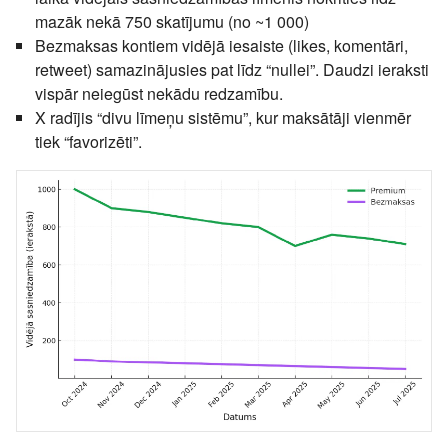
mazāk nekā 750 skatījumu (no ~1 000)
Bezmaksas kontiem vidējā iesaiste (likes, komentāri,
retweet) samazinājusies pat līdz “nullei”. Daudzi ieraksti
vispār neiegūst nekādu redzamību.
X radījis “divu līmeņu sistēmu”, kur maksātāji vienmēr
tiek “favorizēti”.