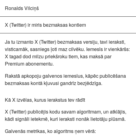
Ronalds Vilciņš
X (Twitter) ir miris bezmaksas kontiem
Ja tu izmanto X (Twitter) bezmaksas versiju, tavi ieraksti,
visticamāk, sasniegs ļoti maz cilvēku. Iemesls ir vienkāršs:
X tagad dod milzu priekšroku tiem, kas maksā par
Premium abonementu.
Rakstā apkopoju galvenos iemeslus, kāpēc publicēšana
bezmaksas kontā kļuvusi gandrīz bezjēdzīga.
Kā X izvēlas, kurus ierakstus tev rādīt
X (Twitter) publicējis
kodu savam algoritmam
, un atklājis,
kādi signāli ietekmē, kuri ieraksti nonāk lietotāju plūsmā.
Galvenās metrikas, ko
algoritms ņem vērā
: