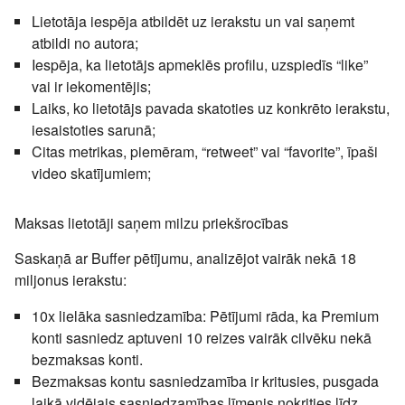
Lietotāja iespēja atbildēt uz ierakstu un vai saņemt
atbildi no autora;
Iespēja, ka lietotājs apmeklēs profilu, uzspiedīs “like”
vai ir iekomentējis;
Laiks, ko lietotājs pavada skatoties uz konkrēto ierakstu,
iesaistoties sarunā;
Citas metrikas, piemēram, “retweet” vai “favorite”, īpaši
video skatījumiem;
Maksas lietotāji saņem milzu priekšrocības
Saskaņā ar
Buffer pētījumu
, analizējot vairāk nekā 18
miljonus ierakstu:
10x lielāka sasniedzamība: Pētījumi rāda, ka Premium
konti sasniedz aptuveni 10 reizes vairāk cilvēku nekā
bezmaksas konti.
Bezmaksas kontu sasniedzamība ir kritusies, pusgada
laikā vidējais sasniedzamības līmenis nokrities līdz