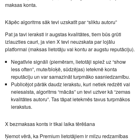
maksas konta.
Kāpēc algoritms sāk tevi uzskatīt par “sliktu autoru”
Pat ja tavi ieraksti ir augstas kvalitātes, tiem būs grūti
izlauzties cauri, ja vien X tevi neuzskata par lojālu
platformai (maksas lietotāju vai kontu ar augstu reputāciju).
Negatīvie signāli (piemēram, lietotāji spiež uz “show
less often”, mute/bloķē, sūdzējas) ietekmē konta
reputāciju un var samazināt turpmāko sasniedzamību.
Publicējot pārāk daudz ierakstu, kuri netiek redzēti vai
neiesaista, algoritms “mācās” un tevi uztver kā “zemas
kvalitātes autoru”. Tas tāpat ietekmēs tavus turpmākos
ierakstus.
X bezmaksas konts ir tikai laika tērēšana
Ņemot vērā, ka Premium lietotājiem ir milzu redzamības