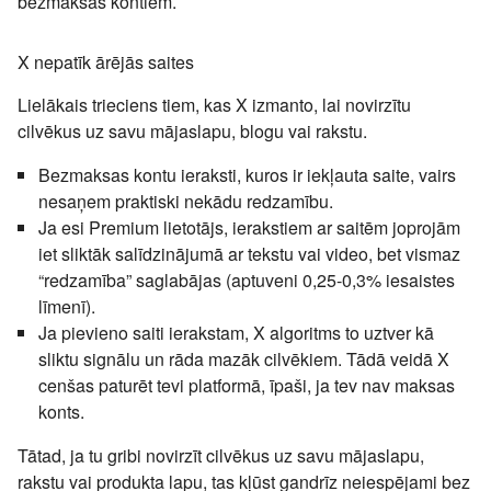
bezmaksas kontiem.
X nepatīk ārējās saites
Lielākais trieciens tiem, kas X izmanto, lai novirzītu
cilvēkus uz savu mājaslapu, blogu vai rakstu.
Bezmaksas kontu ieraksti, kuros ir iekļauta saite, vairs
nesaņem praktiski nekādu redzamību.
Ja esi Premium lietotājs, ierakstiem ar saitēm joprojām
iet sliktāk salīdzinājumā ar tekstu vai video, bet vismaz
“redzamība” saglabājas (aptuveni 0,25-0,3% iesaistes
līmenī).
Ja pievieno saiti ierakstam, X algoritms to uztver kā
sliktu signālu un rāda mazāk cilvēkiem. Tādā veidā X
cenšas paturēt tevi platformā, īpaši, ja tev nav maksas
konts.
Tātad, ja tu gribi novirzīt cilvēkus uz savu mājaslapu,
rakstu vai produkta lapu, tas kļūst gandrīz neiespējami bez