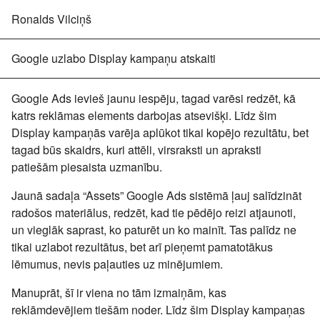
Ronalds Vilciņš
Google uzlabo Display kampaņu atskaiti
Google Ads ievieš jaunu iespēju, tagad varēsi redzēt, kā
katrs reklāmas elements darbojas atsevišķi. Līdz šim
Display kampaņās varēja aplūkot tikai kopējo rezultātu, bet
tagad būs skaidrs, kuri attēli, virsraksti un apraksti
patiešām piesaista uzmanību.
Jaunā sadaļa “Assets” Google Ads sistēmā ļauj salīdzināt
radošos materiālus, redzēt, kad tie pēdējo reizi atjaunoti,
un vieglāk saprast, ko paturēt un ko mainīt. Tas palīdz ne
tikai uzlabot rezultātus, bet arī pieņemt pamatotākus
lēmumus, nevis paļauties uz minējumiem.
Manuprāt, šī ir viena no tām izmaiņām, kas
reklāmdevējiem tiešām noder. Līdz šim Display kampaņas