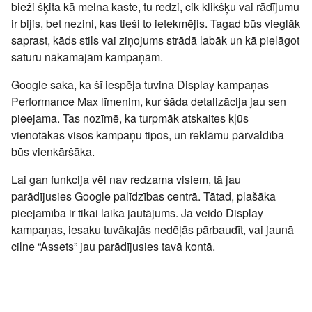
bieži šķita kā melna kaste, tu redzi, cik klikšķu vai rādījumu
ir bijis, bet nezini, kas tieši to ietekmējis. Tagad būs vieglāk
saprast, kāds stils vai ziņojums strādā labāk un kā pielāgot
saturu nākamajām kampaņām.
Google saka, ka šī iespēja tuvina Display kampaņas
Performance Max līmenim, kur šāda detalizācija jau sen
pieejama. Tas nozīmē, ka turpmāk atskaites kļūs
vienotākas visos kampaņu tipos, un reklāmu pārvaldība
būs vienkāršāka.
Lai gan funkcija vēl nav redzama visiem, tā jau
parādījusies Google palīdzības centrā
. Tātad, plašāka
pieejamība ir tikai laika jautājums. Ja veido Display
kampaņas, iesaku tuvākajās nedēļās pārbaudīt, vai jaunā
cilne “Assets” jau parādījusies tavā kontā.