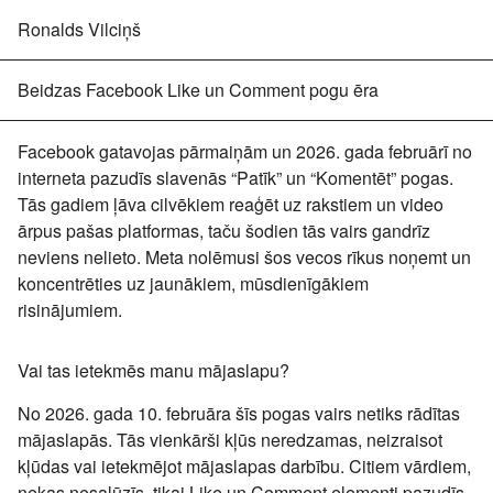
Ronalds Vilciņš
Beidzas Facebook Like un Comment pogu ēra
Facebook gatavojas pārmaiņām un
2026. gada februārī
no
interneta pazudīs slavenās “Patīk” un “Komentēt” pogas.
Tās gadiem ļāva cilvēkiem reaģēt uz rakstiem un video
ārpus pašas platformas, taču šodien tās vairs gandrīz
neviens nelieto. Meta nolēmusi šos vecos rīkus noņemt un
koncentrēties uz jaunākiem, mūsdienīgākiem
risinājumiem.
Vai tas ietekmēs manu mājaslapu?
No 2026. gada 10. februāra šīs pogas vairs netiks rādītas
mājaslapās. Tās vienkārši kļūs neredzamas, neizraisot
kļūdas vai ietekmējot mājaslapas darbību. Citiem vārdiem,
nekas nesalūzīs, tikai Like un Comment elementi pazudīs