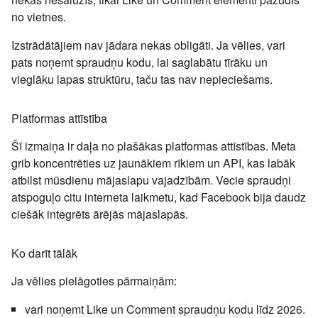
no vietnes.
Izstrādātājiem nav jādara nekas obligāti. Ja vēlies, vari
pats noņemt spraudņu kodu, lai saglabātu tīrāku un
vieglāku lapas struktūru, taču tas nav nepieciešams.
Platformas attīstība
Šī izmaiņa ir daļa no plašākas platformas attīstības. Meta
grib koncentrēties uz jaunākiem rīkiem un API, kas labāk
atbilst mūsdienu mājaslapu vajadzībām. Vecie spraudņi
atspoguļo citu interneta laikmetu, kad Facebook bija daudz
ciešāk integrēts ārējās mājaslapās.
Ko darīt tālāk
Ja vēlies pielāgoties pārmaiņām:
vari noņemt Like un Comment spraudņu kodu līdz 2026.