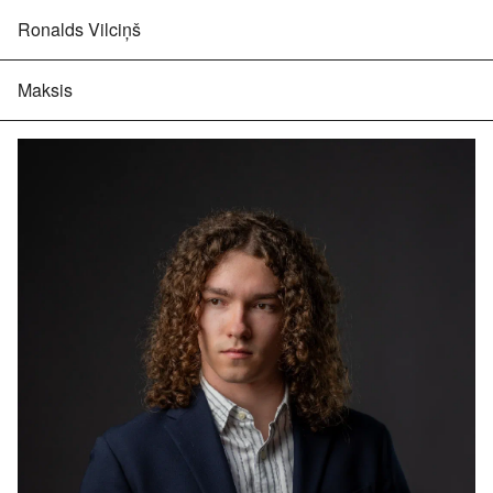
Ronalds Vilciņš
Maksis