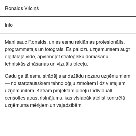
Ronalds Vilciņš
Info
Mani sauc Ronalds, un es esmu reklāmas profesionālis,
programmētājs un
fotogrāfs
. Es palīdzu uzņēmumiem augt
digitālajā vidē, apvienojot stratēģisku domāšanu,
tehniskās zināšanas un vizuālu pieeju.
Gadu gaitā esmu strādājis ar dažādu nozaru uzņēmumiem
— no starptautiskiem tehnoloģiju zīmoliem līdz vietējiem
uzņēmumiem. Katram projektam pieeju individuāli,
cenšoties atrast risinājumu, kas vislabāk atbilst konkrētā
uzņēmuma mērķiem un vajadzībām.