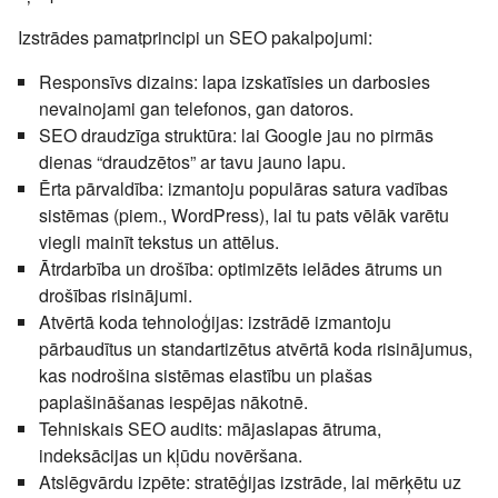
Izstrādes pamatprincipi un SEO pakalpojumi:
Responsīvs dizains
: lapa izskatīsies un darbosies
nevainojami gan telefonos, gan datoros.
SEO draudzīga struktūra
: lai Google jau no pirmās
dienas “draudzētos” ar tavu jauno lapu.
Ērta pārvaldība
: izmantoju populāras satura vadības
sistēmas (piem., WordPress), lai tu pats vēlāk varētu
viegli mainīt tekstus un attēlus.
Ātrdarbība un drošība
: optimizēts ielādes ātrums un
drošības risinājumi.
Atvērtā koda tehnoloģijas
: izstrādē izmantoju
pārbaudītus un standartizētus atvērtā koda risinājumus,
kas nodrošina sistēmas elastību un plašas
paplašināšanas iespējas nākotnē.
Tehniskais SEO audits
: mājaslapas ātruma,
indeksācijas un kļūdu novēršana.
Atslēgvārdu izpēte
: stratēģijas izstrāde, lai mērķētu uz