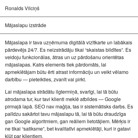
Ronalds Vilciņš
Mājaslapu izstrāde
Mājaslapa ir tava uzņēmuma
digitālā vizītkarte
un labākais
pārdevējs 24/7. Es neizstrādāju tikai “skaistas bildītes”. Es
veidoju funkcionālas, ātras un
uz pārdošanu orientētas
mājaslapas. Katrs elements tiek pārdomāts, lai
apmeklētājam būtu ērti atrast informāciju un veikt vēlamo
darbību — pieteikties, zvanīt vai pirkt.
Lai mājaslapa
strādātu ilgtermiņā
, svarīgi, lai tā būtu
atrodama tur, kur tavi klienti meklē atbildes — Google
pirmajā lapā. SEO nav maģija, tas ir sistemātisks darbs. Es
palīdzu
sakārtot tavu mājaslapu
tā, lai tā būtu draudzīga
gan Google algoritmiem, gan reāliem lietotājiem. Mērķis ir
ne tikai “satiksme”, bet
kvalitatīvi apmeklētāji
, kuri ir gatavi
kļūt par klientiem.