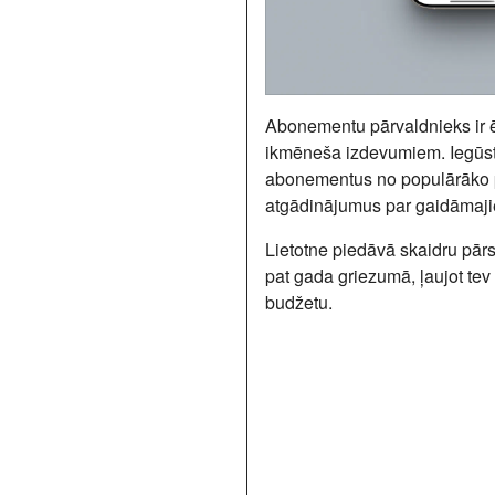
Abonementu pārvaldnieks ir ēr
ikmēneša izdevumiem. Iegūsti
abonementus no populārāko 
atgādinājumus par gaidāmaj
Lietotne piedāvā skaidru pā
pat gada griezumā, ļaujot tev 
budžetu.