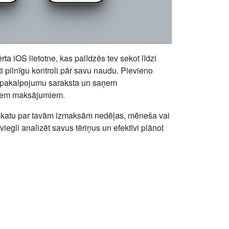
ta iOS lietotne, kas palīdzēs tev sekot līdzi
 pilnīgu kontroli pār savu naudu. Pievieno
pakalpojumu saraksta un saņem
iem maksājumiem.
rskatu par tavām izmaksām nedēļas, mēneša vai
viegli analizēt savus tēriņus un efektīvi plānot