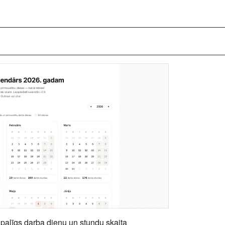
s palīgs
darba dienu un stundu skaita